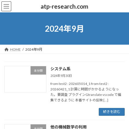
コ
ナ
atp-research.com
ン
ビ
テ
ゲ
ン
ー
ツ
シ
2024年9月
へ
ョ
ス
ン
キ
に
ッ
移
HOME
2024年9月
プ
動
システム系
未分類
2024年9月30日
from test2 : 202605014_1 from test2 :
20260421_1 計算に時間がかかるようになっ
た。要調査 プラグインGtranslate vscode で編
集できるように 本番サイトの反映 […]
続きを読む
他の機械数学の利用
未分類